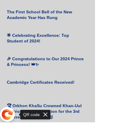
The First School Bell of the New
Academic Year Has Rung
🌟 Celebrating Excellence: Top
Student of 2024!
🎉 Congratulations to Our 2024 Prince
& Princess! 👑✨
Cambridge Certificates Received!
🏆 Orkhon KhaSu Crowned Khan-Uul
District Chess Champion for the 3rd
QR code
Consecutive Year! ♟️🥇
Congratulations to Udval. B for