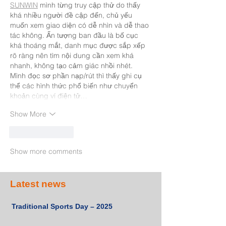
SUNWIN
 mình từng truy cập thử do thấy 
khá nhiều người đề cập đến, chủ yếu 
muốn xem giao diện có dễ nhìn và dễ thao 
tác không. Ấn tượng ban đầu là bố cục 
khá thoáng mắt, danh mục được sắp xếp 
rõ ràng nên tìm nội dung cần xem khá 
nhanh, không tạo cảm giác nhồi nhét. 
Mình đọc sơ phần nạp/rút thì thấy ghi cụ 
thể các hình thức phổ biến như chuyển 
khoản cùng ví điện tử…
Show More
Like
Reply
Show more comments
Latest news
Traditional Sports Day – 2025