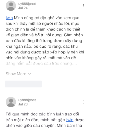
uy888jpnet
Jul 24
Iwin
 Mình cũng có dịp ghé vào xem qua 
sau khi thấy một số người nhắc tới, mục 
đích chính là để tham khảo cách họ thiết 
kế giao diện và bố trí nội dung. Cảm nhận 
ban đầu là tổng thể trang được xây dựng 
khá ngăn nắp, bố cục rõ ràng, các khu 
vực nội dung được sắp xếp hợp lý nên khi 
nhìn vào không gây rối mắt mà vẫn dễ 
dàng nắm bắt được cấu trúc chung.…
Show More
Like
Reply
uy888jpnet
Jul 23
Tối qua mình đọc các bình luận trao đổi 
trên một diễn đàn, mình bắt gặp 
Iwin
 được 
chèn vào giữa câu chuyện. Mình bấm thử 