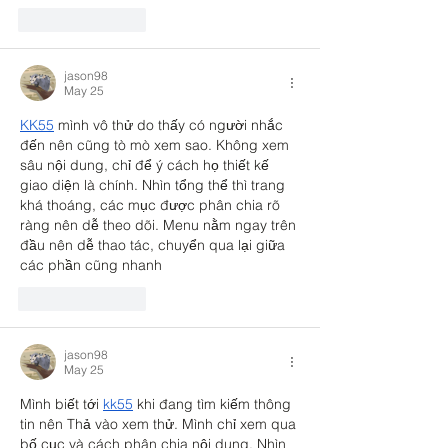
Like
Reply
jason98
May 25
KK55
 mình vô thử do thấy có người nhắc 
đến nên cũng tò mò xem sao. Không xem 
sâu nội dung, chỉ để ý cách họ thiết kế 
giao diện là chính. Nhìn tổng thể thì trang 
khá thoáng, các mục được phân chia rõ 
ràng nên dễ theo dõi. Menu nằm ngay trên 
đầu nên dễ thao tác, chuyển qua lại giữa 
các phần cũng nhanh
Like
Reply
jason98
May 25
Mình biết tới 
kk55
 khi đang tìm kiếm thông 
tin nên Thả vào xem thử. Mình chỉ xem qua 
bố cục và cách phân chia nội dung. Nhìn 