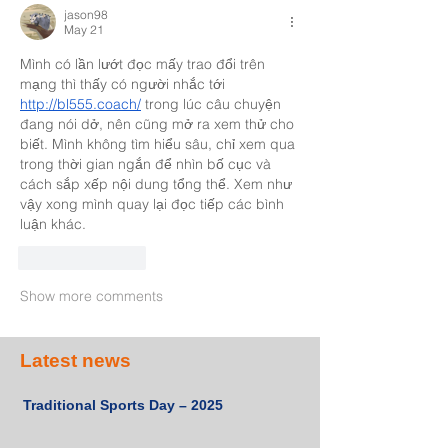
jason98
May 21
Mình có lần lướt đọc mấy trao đổi trên 
mạng thì thấy có người nhắc tới 
http://bl555.coach/
 trong lúc câu chuyện 
đang nói dở, nên cũng mở ra xem thử cho 
biết. Mình không tìm hiểu sâu, chỉ xem qua 
trong thời gian ngắn để nhìn bố cục và 
cách sắp xếp nội dung tổng thể. Xem như 
vậy xong mình quay lại đọc tiếp các bình 
luận khác.
Like
Reply
Show more comments
Latest news
Traditional Sports Day – 2025