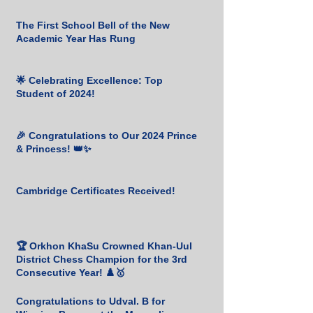
The First School Bell of the New
Academic Year Has Rung
🌟 Celebrating Excellence: Top
Student of 2024!
🎉 Congratulations to Our 2024 Prince
& Princess! 👑✨
Cambridge Certificates Received!
🏆 Orkhon KhaSu Crowned Khan-Uul
District Chess Champion for the 3rd
Consecutive Year! ♟️🥇
Congratulations to Udval. B for