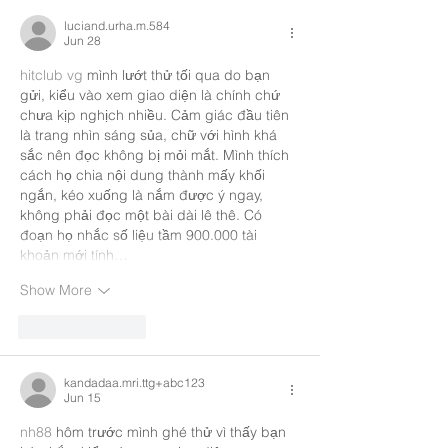
luciand.urha.m.584
Jun 28
hitclub vg
 mình lướt thử tối qua do bạn 
gửi, kiểu vào xem giao diện là chính chứ 
chưa kịp nghịch nhiều. Cảm giác đầu tiên 
là trang nhìn sáng sủa, chữ với hình khá 
sắc nên đọc không bị mỏi mắt. Mình thích 
cách họ chia nội dung thành mấy khối 
ngắn, kéo xuống là nắm được ý ngay, 
không phải đọc một bài dài lê thê. Có 
đoạn họ nhắc số liệu tầm 900.000 tài 
khoản mới tính…
Show More
Like
Reply
kandadaa.mri.ttg+abc123
Jun 15
nh88
 hôm trước mình ghé thử vì thấy bạn 