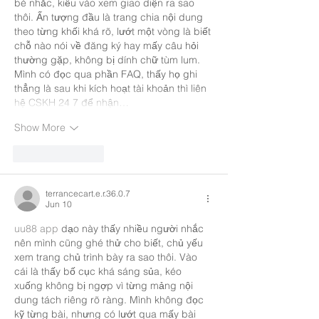
bè nhắc, kiểu vào xem giao diện ra sao 
thôi. Ấn tượng đầu là trang chia nội dung 
theo từng khối khá rõ, lướt một vòng là biết 
chỗ nào nói về đăng ký hay mấy câu hỏi 
thường gặp, không bị dính chữ tùm lum. 
Mình có đọc qua phần FAQ, thấy họ ghi 
thẳng là sau khi kích hoạt tài khoản thì liên 
hệ CSKH 24 7 để nhận…
Show More
Like
Reply
terrancecart.e.r.36.0.7
Jun 10
uu88 app
 dạo này thấy nhiều người nhắc 
nên mình cũng ghé thử cho biết, chủ yếu 
xem trang chủ trình bày ra sao thôi. Vào 
cái là thấy bố cục khá sáng sủa, kéo 
xuống không bị ngợp vì từng mảng nội 
dung tách riêng rõ ràng. Mình không đọc 
kỹ từng bài, nhưng có lướt qua mấy bài 