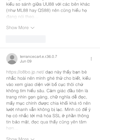
kiểu so sánh giữa UU88 với các bên khác 
(như ML88 hay QS88) nên cũng hiểu họ 
đang nói theo…
Show More
Like
Reply
terrancecart.e.r.36.0.7
Jun 09
https://o8bo.jp.net/
 dạo này thấy bạn bè 
nhắc hoài nên mình ghé thử cho biết, kiểu 
vào xem giao diện với bố cục thôi chứ 
không tìm hiểu sâu. Cảm giác đầu tiên là 
trang nhìn gọn gàng, chữ nghĩa dễ đọc, 
mấy mục chính được chia khối khá rõ nên 
lướt nhanh vẫn không bị lạc. Mình có để ý 
họ có nhắc tới mã hóa SSL ở phần thông 
tin bảo mật, đọc qua thấy cũng yên tâm 
hơn…
Show More