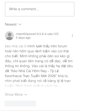
Write a comment...
Newest
robert50powell.9.5.8.4+abc123
5 days ago
kèo nhà cái 5
 mình lướt thấy trên forum 
hoài nên hôm qua rảnh bấm vào coi thử 
cho biết. Mình không phải dân soi kèo gì 
đâu, chỉ quan tâm trang có dễ đọc, dễ tìm 
thông tin không. Vào cái là thấy họ đặt tiêu 
đề “Kèo Nhà Cái Hôm Nay - Tỷ Lệ 
Keonhacai Trực Tuyến Mới 2026” khá to, 
nhìn phát biết đang nói về bảng tỷ lệ trực 
tuyến. Mình thích nhất là cách họ…
Show More
Like
Reply