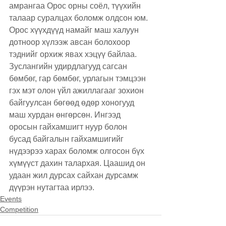
амрангаа Орос орны соёл, түүхийн 
талаар суралцах боломж олдсон юм. 
Орос хүүхдүүд намайг маш халуун 
дотноор хүлээж авсан болохоор 
тэднийг орхиж явах хэцүү байлаа. 
Зуслангийн удирдлагууд сагсан 
бөмбөг, гар бөмбөг, урлагын тэмцээн 
гэх мэт олон үйл ажиллагааг зохион 
байгуулсан бөгөөд өдөр хоногууд 
маш хурдан өнгөрсөн. Ингээд 
оросын гайхамшигт нуур болон 
бусад байгалын гайхамшигийг 
нүдээрээ харах боломж олгосон бүх 
хүмүүст дахин талархая. Цаашид он 
удаан жил дурсах сайхан дурсамж 
дүүрэн нутагтаа ирлээ.
Events
Competition