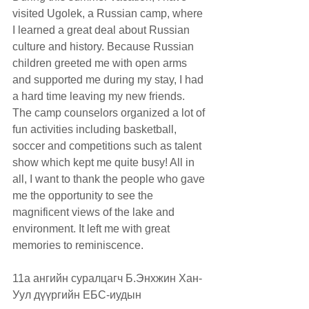
visited Ugolek, a Russian camp, where 
I learned a great deal about Russian 
culture and history. Because Russian 
children greeted me with open arms 
and supported me during my stay, I had 
a hard time leaving my new friends. 
The camp counselors organized a lot of 
fun activities including basketball, 
soccer and competitions such as talent 
show which kept me quite busy! All in 
all, I want to thank the people who gave 
me the opportunity to see the 
magnificent views of the lake and 
environment. It left me with great 
memories to reminiscence.
11а ангийн суралцагч Б.Энхжин Хан-
Уул дүүргийн ЕБС-иудын 