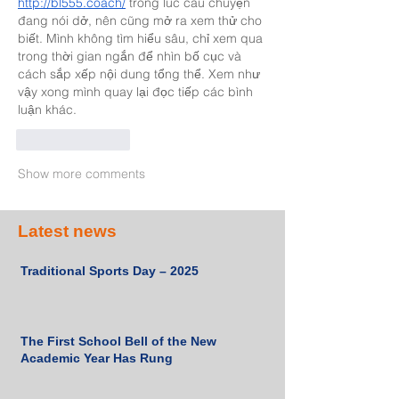
http://bl555.coach/
 trong lúc câu chuyện 
đang nói dở, nên cũng mở ra xem thử cho 
biết. Mình không tìm hiểu sâu, chỉ xem qua 
trong thời gian ngắn để nhìn bố cục và 
cách sắp xếp nội dung tổng thể. Xem như 
vậy xong mình quay lại đọc tiếp các bình 
luận khác.
Like
Reply
Show more comments
Latest news
Traditional Sports Day – 2025
The First School Bell of the New
Academic Year Has Rung