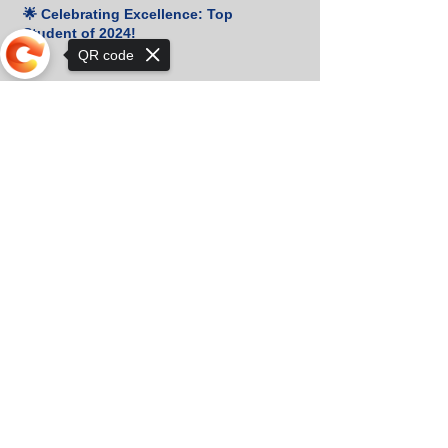
🌟 Celebrating Excellence: Top
Student of 2024!
QR code
🎉 Congratulations to Our 2024 Prince
& Princess! 👑✨
Sorry, the checkout page does not
support sharing
Cambridge Certificates Received!
🏆 Orkhon KhaSu Crowned Khan-Uul
District Chess Champion for the 3rd
Consecutive Year! ♟️🥇
Congratulations to Udval. B for
Winning Bronze at the Mongolian
Script Olympiad! 🎉
📚 Heartfelt Gratitude to M. Amgalan
for His Generous Book Donation! 🙏