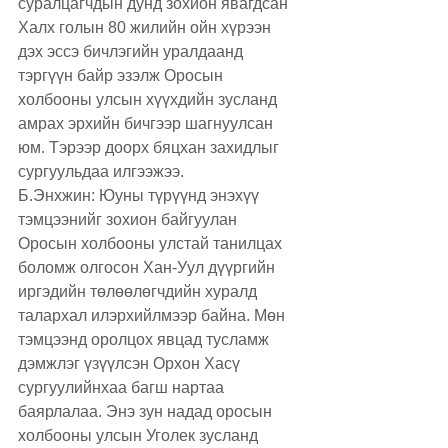
суралцагчдын дунд зохион явагдсан 
Халх голын 80 жилийн ойн хүрээн 
дэх эссэ бичлэгийн уралдаанд 
тэргүүн байр эзэлж Оросын 
холбооны улсын хүүхдийн зусланд 
амрах эрхийн бичгээр шагнуулсан 
юм. Тэрээр доорх бяцхан захидлыг 
сургуульдаа илгээжээ.
Б.Энхжин: Юуны түрүүнд энэхүү 
тэмцээнийг зохион байгуулан 
Оросын холбооны улстай танилцах 
боломж олгосон Хан-Уул дүүргийн 
иргэдийн төлөөлөгчдийн хуралд 
талархал илэрхийлмээр байна. Мөн 
тэмцээнд оролцох явцад тусламж 
дэмжлэг үзүүлсэн Орхон Хасү 
сургуулийнхаа багш нартаа 
баярлалаа. Энэ зун надад оросын 
холбооны улсын Уголек зусланд 