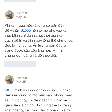
jason98
May 25
Khi xem qua một vài chia sẻ gần đây, mình 
để ý thấy 
BL555
 nên tò mò ghé vào xem 
thử. Mình chỉ dành chút thời gian xem 
cách bố trí và trình bày tổng thể chứ chưa 
đọc kỹ nội dung. Ấn tượng ban đầu là 
trang được sắp xếp khá hợp lý, nhìn 
chung gọn gàng và dễ theo dõi.
Like
Reply
jason98
May 25
KK55
 mình vô thử do thấy có người nhắc 
đến nên cũng tò mò xem sao. Không xem 
sâu nội dung, chỉ để ý cách họ thiết kế 
giao diện là chính. Nhìn tổng thể thì trang 
khá thoáng, các mục được phân chia rõ 