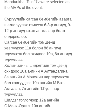
Manduukhai.Ts of 7v were selected as 
the MVPs of the event.
Сургуулийн сагсан бөмбөгийн аварга 
шалгаруулах тэмцээн 6-8-р ангиуд, 9-
12-р ангиуд гэсэн ангиллаар болж 
өндөрлөлөө.
Сагсан бөмбөгийн тэмцээнд 
хөвгүүдээс 11а болон 8б ангиуд 
түрүүлсэн бол охидоос 10а, 8а ангиуд 
түрүүллээ.
Холын зайны шидэлтийн тэмцээнд 
охидоос 10а ангийн А.Алтандагина, 
8а ангийн А.Мөнхжин нар түрүүлсэн 
бол хөвгүүдээс 10а ангийн М.Бат-
Амгалан, 7в ангийн Т.Гүен нар 
түрүүллээ.
Шилдэг тоглогчоор 12а ангийн 
О.Мөнх-Оргил, 10а ангийн 