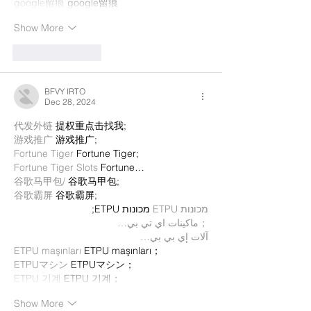
google留痕
 google留痕
Show More
Like
Reply
BFVY IRTO
Dec 28, 2024
代发外链
 提权重点击找我;
游戏推广
 游戏推广;
Fortune Tiger
 Fortune Tiger;
Fortune Tiger Slots
 Fortune…
谷歌马甲包/
 谷歌马甲包;
谷歌霸屏
 谷歌霸屏;
מכונות ETPU
 מכונות ETPU;
；ماكينات اي تي بي…
آلات إي بي بي…
ETPU maşınları
 ETPU maşınları；
ETPUマシン
 ETPUマシン；
ETPU 기계
 ETPU 기계；
Show More