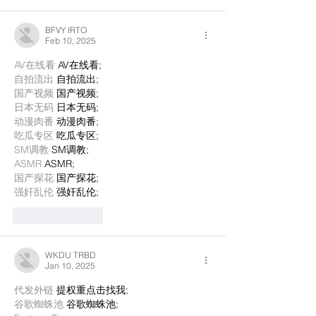
BFVY IRTO
Feb 10, 2025
AV在线看
 AV在线看;
自拍流出
 自拍流出;
国产视频
 国产视频;
日本无码
 日本无码;
动漫肉番
 动漫肉番;
吃瓜专区
 吃瓜专区;
SM调教
 SM调教;
ASMR
 ASMR;
国产探花
 国产探花;
强奸乱伦
 强奸乱伦;
Like
Reply
WKDU TRBD
Jan 10, 2025
代发外链
 提权重点击找我;
谷歌蜘蛛池
 谷歌蜘蛛池;