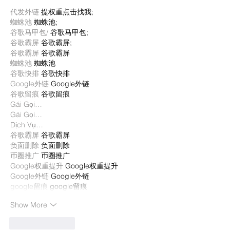
代发外链
 提权重点击找我;
蜘蛛池
 蜘蛛池;
谷歌马甲包/
 谷歌马甲包;
谷歌霸屏
 谷歌霸屏;
谷歌霸屏
 谷歌霸屏
蜘蛛池
 蜘蛛池
谷歌快排
 谷歌快排
Google外链
 Google外链
谷歌留痕
 谷歌留痕
Gái Gọi…
Gái Gọi…
Dịch Vụ…
谷歌霸屏
 谷歌霸屏
负面删除
 负面删除
币圈推广
 币圈推广
Google权重提升
 Google权重提升
Google外链
 Google外链
google留痕
 google留痕
Show More
Like
Reply