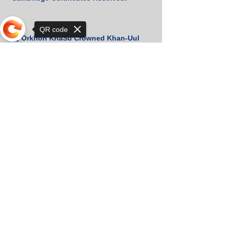
QR code
🏆 Orkhon KhaSu Crowned Khan-Uul
District Chess Champion for the 3rd
Consecutive Year! ♟️🥇
Sorry, the checkout page does not
support sharing
Congratulations to Udval. B for
Winning Bronze at the Mongolian
Script Olympiad! 🎉
📚 Heartfelt Gratitude to M. Amgalan
for His Generous Book Donation! 🙏
📚 Heartfelt Thanks for Your Generous
Book Donation! 🇰🇷
Orkhon KhaSu School Athletes Shine
in Khan-Uul District Basketball
Championship!