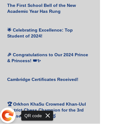
The First School Bell of the New
Academic Year Has Rung
🌟 Celebrating Excellence: Top
Student of 2024!
🎉 Congratulations to Our 2024 Prince
& Princess! 👑✨
Cambridge Certificates Received!
🏆 Orkhon KhaSu Crowned Khan-Uul
District Chess Champion for the 3rd
QR code
Consecutive Year! ♟️🥇
Congratulations to Udval. B for
Winning Bronze at the Mongolian
Sorry, the checkout page does not