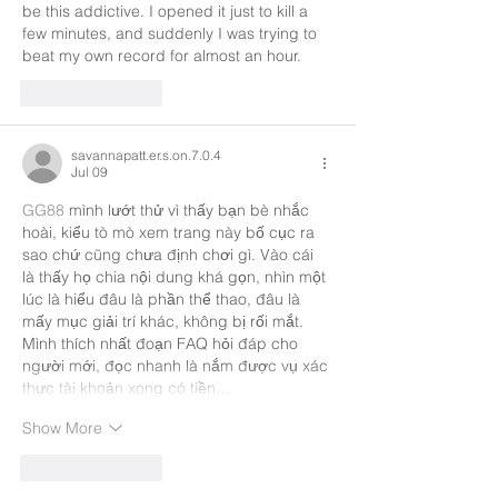
be this addictive. I opened it just to kill a 
few minutes, and suddenly I was trying to 
beat my own record for almost an hour.
Like
Reply
savannapatt.er.s.on.7.0.4
Jul 09
GG88
 mình lướt thử vì thấy bạn bè nhắc 
hoài, kiểu tò mò xem trang này bố cục ra 
sao chứ cũng chưa định chơi gì. Vào cái 
là thấy họ chia nội dung khá gọn, nhìn một 
lúc là hiểu đâu là phần thể thao, đâu là 
mấy mục giải trí khác, không bị rối mắt. 
Mình thích nhất đoạn FAQ hỏi đáp cho 
người mới, đọc nhanh là nắm được vụ xác 
thực tài khoản xong có tiền…
Show More
Like
Reply