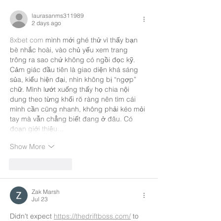
laurasanms311989
2 days ago
8xbet com
 mình mới ghé thử vì thấy bạn 
bè nhắc hoài, vào chủ yếu xem trang 
trông ra sao chứ không có ngồi đọc kỹ. 
Cảm giác đầu tiên là giao diện khá sáng 
sủa, kiểu hiện đại, nhìn không bị “ngợp” 
chữ. Mình lướt xuống thấy họ chia nội 
dung theo từng khối rõ ràng nên tìm cái 
mình cần cũng nhanh, không phải kéo mỏi 
tay mà vẫn chẳng biết đang ở đâu. Có 
đoạn giới thiệu…
Show More
Like
Reply
Zak Marsh
Jul 23
Didn't expect 
https://thedriftboss.com/
 to 