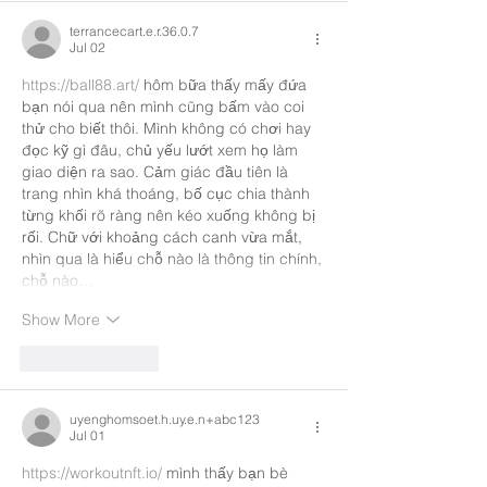
terrancecart.e.r.36.0.7
Jul 02
https://ball88.art/
 hôm bữa thấy mấy đứa 
bạn nói qua nên mình cũng bấm vào coi 
thử cho biết thôi. Mình không có chơi hay 
đọc kỹ gì đâu, chủ yếu lướt xem họ làm 
giao diện ra sao. Cảm giác đầu tiên là 
trang nhìn khá thoáng, bố cục chia thành 
từng khối rõ ràng nên kéo xuống không bị 
rối. Chữ với khoảng cách canh vừa mắt, 
nhìn qua là hiểu chỗ nào là thông tin chính, 
chỗ nào…
Show More
Like
Reply
uyenghomsoet.h.uy.e.n+abc123
Jul 01
https://workoutnft.io/
 mình thấy bạn bè 