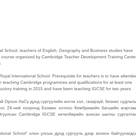
l School, teachers of English, Geography and Business studies have 
course organized by Cambridge Teacher Development Training Cente
. 
Royal International School. Prerequisite for teachers is to have attende
n teaching Cambridge programmes and qualifications for at least one 
ductory training in 2015 and have been teaching IGCSE for two years.
 Орхон ХаСү дунд сургуулийн англи хэл, газарзүй, бизнес судлалы
ос 24-ний хооронд Бээжин хотноо Кембрижийн багшийн мэргэжи
йгуулсан Cambridge IGCSE хөтөлбөрийн ахисан шатны сургалтан
national School" олон улсын дунд сургууль дээр зохион байгуулагдса