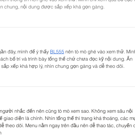
ìn chung, nội dung được sắp xếp khá gọn gàng.
ần đây, mình để ý thấy 
BL555
 nên tò mò ghé vào xem thử. Mìn
ách bố trí và trình bày tổng thể chứ chưa đọc kỹ nội dung. Ấn 
sắp xếp khá hợp lý, nhìn chung gọn gàng và dễ theo dõi.
ó người nhắc đến nên cũng tò mò xem sao. Không xem sâu nội 
ế giao diện là chính. Nhìn tổng thể thì trang khá thoáng, các m
ễ theo dõi. Menu nằm ngay trên đầu nên dễ thao tác, chuyển 
h