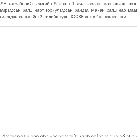
SE хөтөлбөрийг хамгийн багадаа 1 жил заасан, мөн анхан шатн
амрагдсан багш нарт зориулагдсан байдаг. Манай багш нар маан
амрагдсанаас хойш 2 жилийн турш IGCSE хөтөлбөр заасан юм.
 kiếm thông tin nên ghé vào xem thử. Mình chỉ xem qua bố cục 