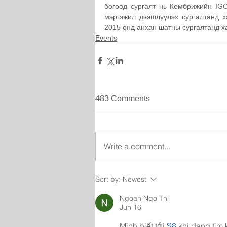
бөгөөд сургалт нь Кембрижийн IGC
мэргэжил дээшлүүлэх сургалтанд х
2015 онд анхан шатны сургалтанд х
Events
483 Comments
Write a comment...
Sort by:
Newest
Ngoan Ngo Thi
Jun 16
Mình biết tới 
S8
 khi đang tìm