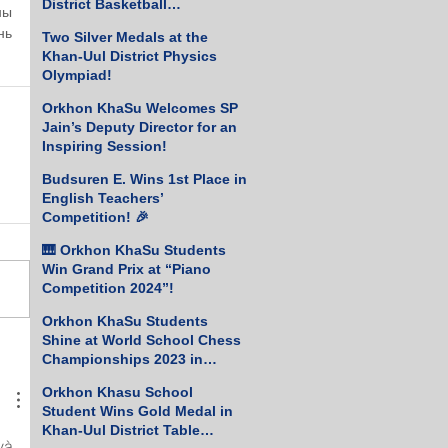
District Basketball
ы 
Championship!
ь 
Two Silver Medals at the
Khan-Uul District Physics
Olympiad!
Orkhon KhaSu Welcomes SP
Jain’s Deputy Director for an
Inspiring Session!
Budsuren E. Wins 1st Place in
English Teachers’
Competition! 🎉
🎹 Orkhon KhaSu Students
Win Grand Prix at “Piano
Competition 2024”!
Orkhon KhaSu Students
Shine at World School Chess
Championships 2023 in
Greece
Orkhon Khasu School
Student Wins Gold Medal in
Khan-Uul District Table
và 