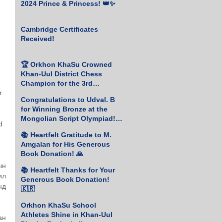
2024 Prince & Princess! 👑✨
Cambridge Certificates
Received!
🏆 Orkhon KhaSu Crowned
Khan-Uul District Chess
Champion for the 3rd
r 
Consecutive Year! ♟️🥇
Congratulations to Udval. B
for Winning Bronze at the
Mongolian Script Olympiad!
d 
🎉
📚 Heartfelt Gratitude to M.
Amgalan for His Generous
Book Donation! 🙏
н 
📚 Heartfelt Thanks for Your
л 
Generous Book Donation!
д 
🇰🇷
Orkhon KhaSu School
Athletes Shine in Khan-Uul
н 