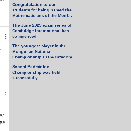
Tennis Championship
Congratulation to our
students for being named the
Mathematicians of the Month
for March 2023
The June 2023 exam series of
Cambridge International has
commenced
The youngest player in the
h 
Mongolian National
Championship's U14 category
School Badminton
Championship was held
successfully
ục 
qua 