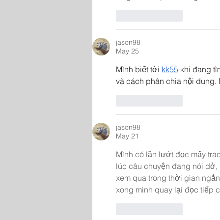
Like
Reply
jason98
May 25
Mình biết tới 
kk55
 khi đang t
và cách phân chia nội dung.
Like
Reply
jason98
May 21
Mình có lần lướt đọc mấy trao
lúc câu chuyện đang nói dở, 
xem qua trong thời gian ngắn
xong mình quay lại đọc tiếp 
Like
Reply