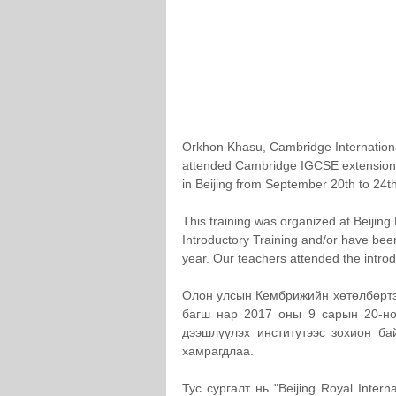
Orkhon Khasu, Cambridge Internationa
attended Cambridge IGCSE extension 
in Beijing from September 20th to 24th
This training was organized at Beijing 
Introductory Training and/or have bee
year. Our teachers attended the intro
Олон улсын Кембрижийн хөтөлбөртэй
багш нар 2017 оны 9 сарын 20-но
дээшлүүлэх институтээс зохион ба
хамрагдлаа. 
Тус сургалт нь "Beijing Royal Inter