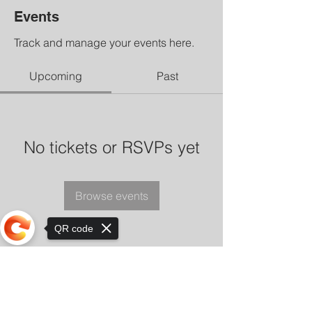
Events
Track and manage your events here.
Upcoming
Past
No tickets or RSVPs yet
Browse events
QR code
Sorry, the checkout page does not
support sharing