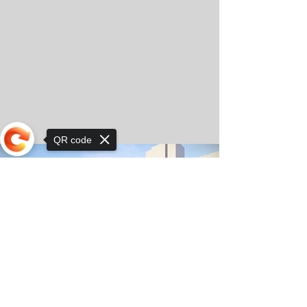
QR code
Sorry, the checkout page does not
support sharing
© Copyright 2025 by Orkhon KhaSu School