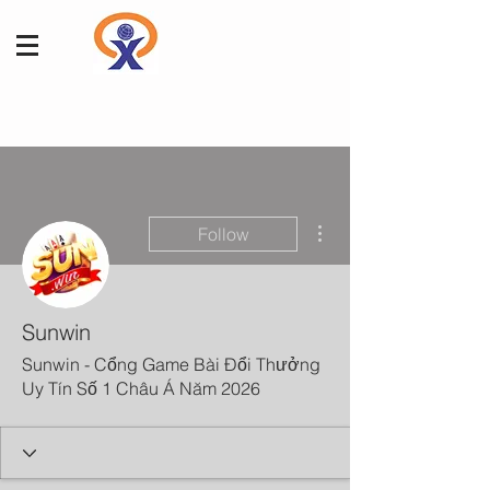
More actions
Follow
Sunwin
Sunwin - Cổng Game Bài Đổi Thưởng
Uy Tín Số 1 Châu Á Năm 2026