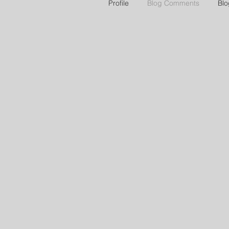
Profile
Blog Comments
Blo