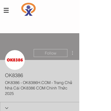
More actions
Follow
OK8386
OK8386 - OK8386H.COM - Trang Chủ
Nhà Cái OK8386 COM Chính Thức
2025