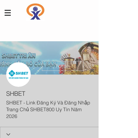
More actions
Follow
SHBET
SHBET - Link Đăng Ký Và Đăng Nhập
Trang Chủ SHBET800 Uy Tín Năm
2026