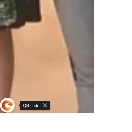
QR code
Sorry, the checkout page does not
support sharing