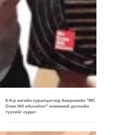
6-8-р ангийн суралцагчид Америкийн "МС
Grаw Hill education" компаний дэлхийн
түүхийг судал