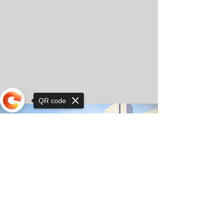
QR code
Sorry, the checkout page does not
support sharing
© Copyright 2025 by Orkhon KhaSu School