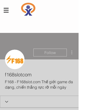
More actions
Follow
f168slotcom
F168 - F168slot.com Thế giới game đa
dạng, chiến thắng rực rỡ mỗi ngày