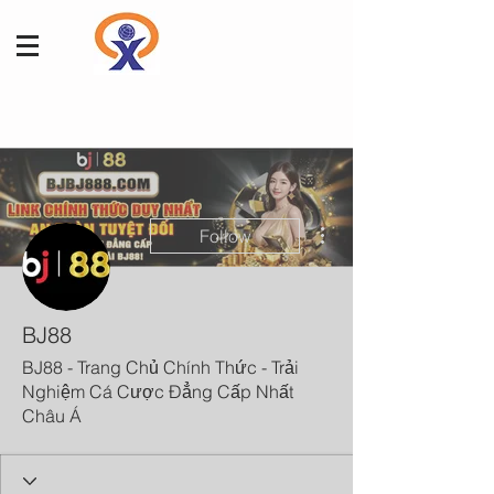
More actions
Follow
BJ88
BJ88 - Trang Chủ Chính Thức - Trải
Nghiệm Cá Cược Đẳng Cấp Nhất
Châu Á