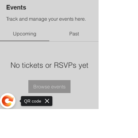
Events
Track and manage your events here.
Upcoming
Past
No tickets or RSVPs yet
Browse events
QR code
Sorry, the checkout page does not
support sharing