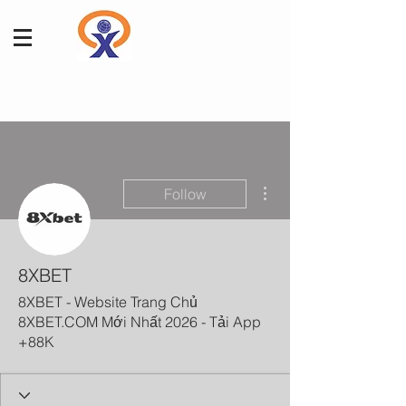
More actions
Follow
8XBET
8XBET - Website Trang Chủ
8XBET.COM Mới Nhất 2026 - Tải App
+88K