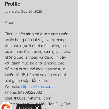
Profile
Join date: Sep 20, 2025
About
Tk88 là nền tảng cá cược trực tuyến 
uy tín hàng đầu tại Việt Nam, mang 
đến cho người chơi môi trường cá 
cược hiện đại, trải nghiệm giải trí chất 
lượng cao, an toàn và đáng tin cậy 
với danh mục trò chơi phong, bao 
gồm cá cược thể thao, casino trực 
tuyến, lô đề, bắn cá và các trò chơi 
slot game hấp dẫn khác.
Website: 
https://tk88os.com/
Phone: 84909222333
Mail: tk88osvn@gmail.com
Address: 39462 Lê Liễu, Tân Quý, Tân 
QR code