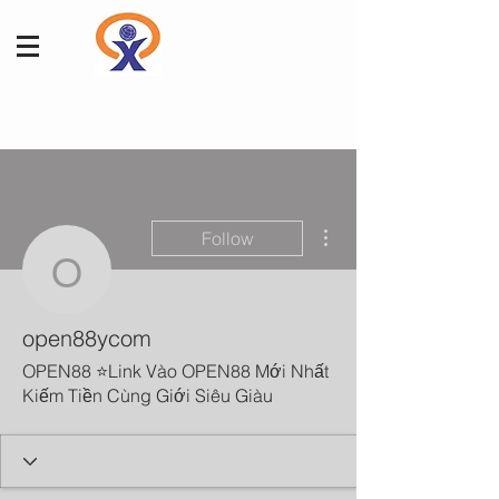
More actions
Follow
open88ycom
open88ycom
OPEN88 ⭐Link Vào OPEN88 Mới Nhất
Kiếm Tiền Cùng Giới Siêu Giàu