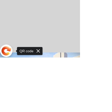
QR code
Sorry, the checkout page does not
support sharing
© Copyright 2025 by Orkhon KhaSu School