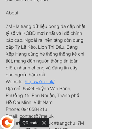
About
7M - là trang dữ liệu bóng đá cập nhật 
tỷ số và KQBD mới nhất với độ chính 
xác cao. Ngoài ra, nền tảng còn cung 
cấp Tỷ Lệ Kèo, Lịch Thi Đấu, Bảng 
Xếp Hạng cùng hệ thống thống kê chi 
tiết, mang đến nguồn thông tin toàn 
diện, nhanh chóng và đáng tin cậy 
cho người hâm mộ.
Website: 
https://7me.uk/
Địa chỉ: 65/24 Huỳnh Văn Bánh, 
Phường 15, Phú Nhuận, Thành phố 
Hồ Chí Minh, Việt Nam
Phone: 0916584213
Email: contact@7me.uk
#7M #tyso_7M #7meuk #trangchu_7M 
QR code