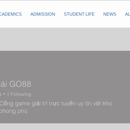
CADEMICS
ADMISSION
STUDENT LIFE
NEWS
A
ái GO88
s
1
Following
ổng game giải trí trực tuyến uy tín với kho
 phong phú