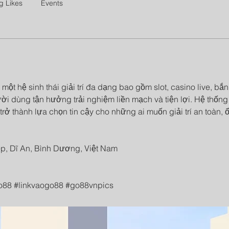
g Likes
Events
 hệ sinh thái giải trí đa dạng bao gồm slot, casino live, bắn c
 dùng tận hưởng trải nghiệm liền mạch và tiện lợi. Hệ thống 
rở thành lựa chọn tin cậy cho những ai muốn giải trí an toàn,
iệp, Dĩ An, Bình Dương, Việt Nam
o88 #linkvaogo88 #go88vnpics