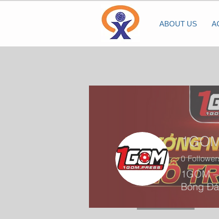
ABOUT US
A
1GO
0
Follower
1GOM – N
Bóng Đá