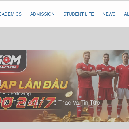
CADEMICS
ADMISSION
STUDENT LIFE
NEWS
A
M
s
0
Following
ền Tảng Giải Trí Thể Thao Và Tin Tức