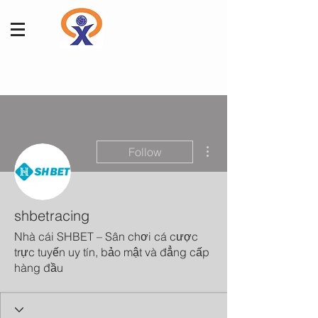
More actions
Follow
shbetracing
Nhà cái SHBET – Sân chơi cá cược
trực tuyến uy tín, bảo mật và đẳng cấp
hàng đầu