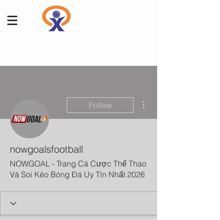
More actions
Follow
nowgoalsfootball
NOWGOAL - Trang Cá Cược Thể Thao
Và Soi Kèo Bóng Đá Uy Tín Nhất 2026