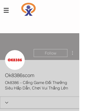
More actions
Follow
Ok8386scom
Ok8386 – Cổng Game Đổi Thưởng
Siêu Hấp Dẫn, Chơi Vui Thắng Lớn