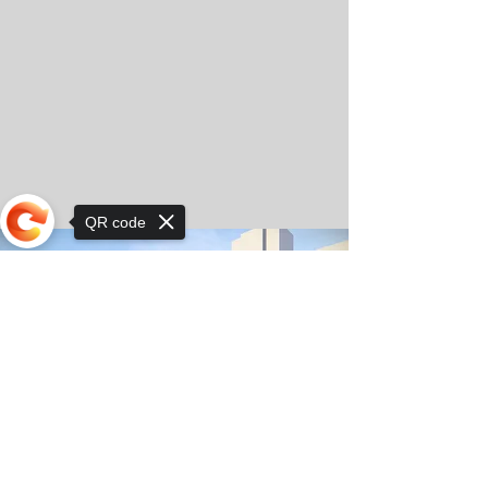
QR code
Sorry, the checkout page does not
support sharing
© Copyright 2025 by Orkhon KhaSu School