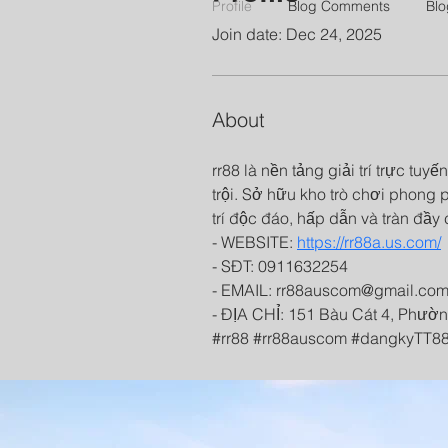
Profile
Blog Comments
Blo
Join date: Dec 24, 2025
About
rr88 là nền tảng giải trí trực t
trội. Sở hữu kho trò chơi phong 
trí độc đáo, hấp dẫn và tràn đầ
- WEBSITE: 
https://rr88a.us.com/
- SĐT: 0911632254
- EMAIL: rr88auscom@gmail.co
- ĐỊA CHỈ: 151 Bàu Cát 4, Phườn
#rr88 #rr88auscom #dangkyTT88 