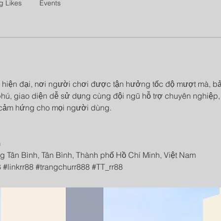
g Likes
Events
uyến hiện đại, nơi người chơi được tận hưởng tốc độ mượt mà, b
phú, giao diện dễ sử dụng cùng đội ngũ hỗ trợ chuyên nghiệp, 
y cảm hứng cho mọi người dùng.
m
g Tân Bình, Tân Bình, Thành phố Hồ Chí Minh, Việt Nam
#linkrr88 #trangchurr888 #TT_rr88