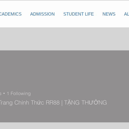
CADEMICS
ADMISSION
STUDENT LIFE
NEWS
A
s
1
Following
️ Trang Chính Thức RR88 | TẶNG THƯỞNG