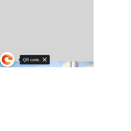
QR code
Sorry, the checkout page does not
support sharing
© Copyright 2025 by Orkhon KhaSu School