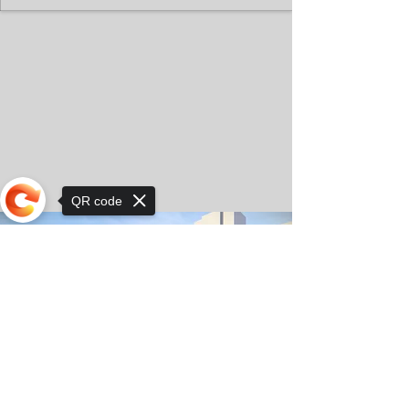
QR code
Sorry, the checkout page does not
support sharing