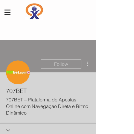
More actions
Follow
707BET
707BET – Plataforma de Apostas
Online com Navegação Direta e Ritmo
Dinâmico