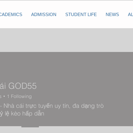
CADEMICS
ADMISSION
STUDENT LIFE
NEWS
A
ái GOD55
s
1
Following
Nhà cái trực tuyến uy tín, đa dạng trò
tỷ lệ kèo hấp dẫn