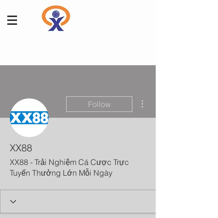
More actions
Follow
XX88
XX88 - Trải Nghiệm Cá Cược Trực
Tuyến Thưởng Lớn Mỗi Ngày