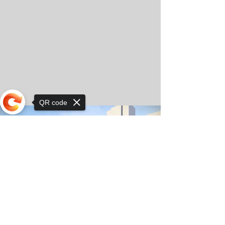
QR code
Sorry, the checkout page does not
support sharing
© Copyright 2025 by Orkhon KhaSu School