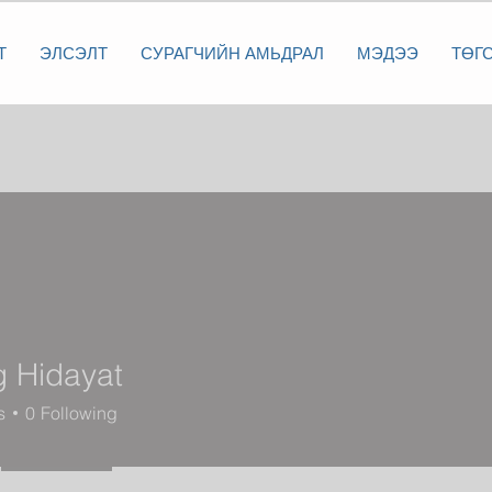
Т
ЭЛСЭЛТ
СУРАГЧИЙН АМЬДРАЛ
МЭДЭЭ
ТӨГ
g Hidayat
s
0
Following