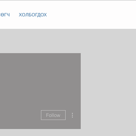
СӨГЧ
ХОЛБОГДОХ
More actions
Follow