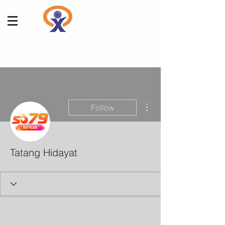
More actions
Follow
Tatang Hidayat