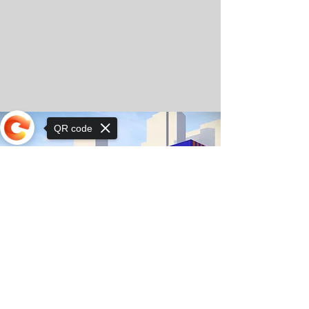
QR code
Sorry, the checkout page does not
support sharing
© Орхон ХаСү сургуулийн зохиогчийн эрх
2025