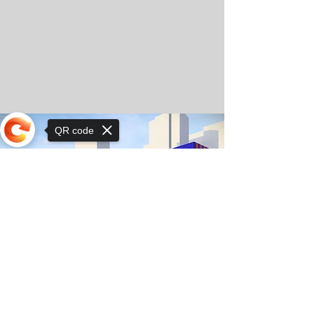
QR code
Sorry, the checkout page does not
support sharing
© Орхон ХаСү сургуулийн зохиогчийн эрх
2025