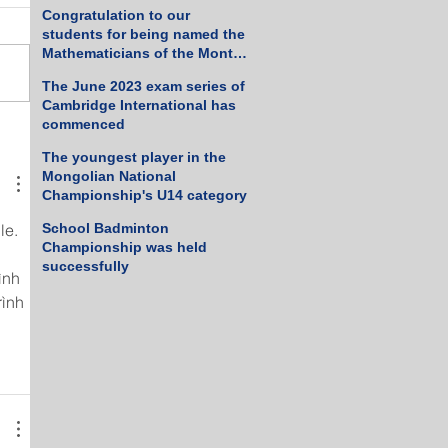
Tennis Championship
Congratulation to our
students for being named the
Mathematicians of the Month
for March 2023
The June 2023 exam series of
Cambridge International has
commenced
The youngest player in the
Mongolian National
Championship's U14 category
le. 
School Badminton
Championship was held
 
successfully
ình 
ình 