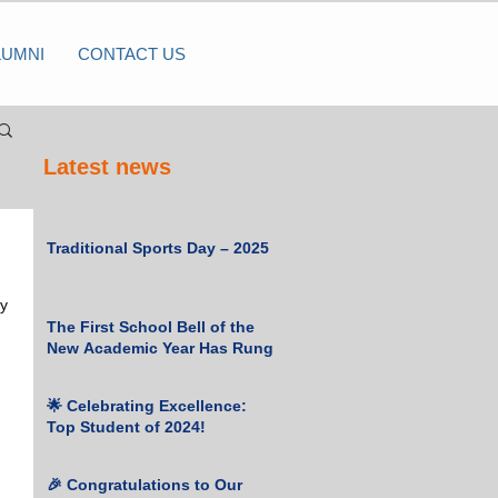
LUMNI
CONTACT US
Latest news
Traditional Sports Day – 2025
y 
The First School Bell of the
New Academic Year Has Rung
🌟 Celebrating Excellence:
Top Student of 2024!
🎉 Congratulations to Our