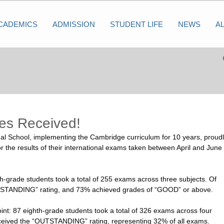
CADEMICS
ADMISSION
STUDENT LIFE
NEWS
A
tes Received!
l School, implementing the Cambridge curriculum for 10 years, proudl
for the results of their international exams taken between April and June 
h-grade students took a total of 255 exams across three subjects. Of 
TSTANDING” rating, and 73% achieved grades of “GOOD” or above.
: 87 eighth-grade students took a total of 326 exams across four 
eceived the “OUTSTANDING” rating, representing 32% of all exams. 