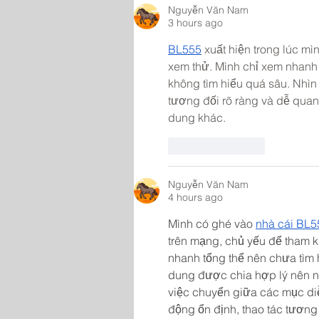
Nguyễn Văn Nam
3 hours ago
BL555
 xuất hiện trong lúc m
xem thử. Mình chỉ xem nhanh 
không tìm hiểu quá sâu. Nhìn 
tương đối rõ ràng và dễ quan
dung khác.
Like
Reply
Nguyễn Văn Nam
4 hours ago
Mình có ghé vào 
nhà cái BL5
trên mạng, chủ yếu để tham kh
nhanh tổng thể nên chưa tìm h
dung được chia hợp lý nên nh
việc chuyển giữa các mục diễn
động ổn định, thao tác tương