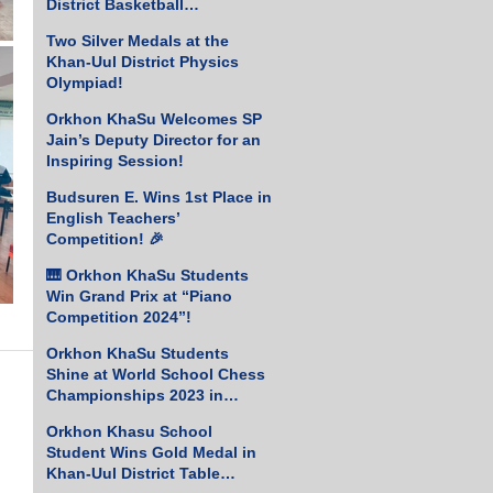
District Basketball
Championship!
Two Silver Medals at the
Khan-Uul District Physics
Olympiad!
Orkhon KhaSu Welcomes SP
Jain’s Deputy Director for an
Inspiring Session!
Budsuren E. Wins 1st Place in
English Teachers’
Competition! 🎉
🎹 Orkhon KhaSu Students
Win Grand Prix at “Piano
Competition 2024”!
Orkhon KhaSu Students
Shine at World School Chess
Championships 2023 in
Greece
Orkhon Khasu School
Student Wins Gold Medal in
Khan-Uul District Table