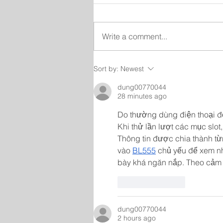
Write a comment...
Sort by:
Newest
dung00770044
28 minutes ago
Do thường dùng điện thoại để 
Khi thử lần lượt các mục slot
Thông tin được chia thành từ
vào 
BL555
 chủ yếu để xem nh
bày khá ngăn nắp. Theo cảm n
Like
Reply
dung00770044
2 hours ago