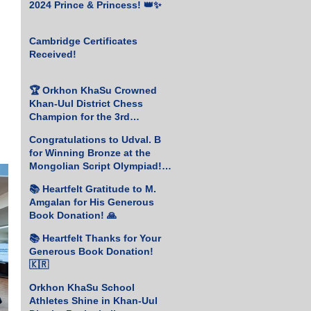
2024 Prince & Princess! 👑✨
 
Cambridge Certificates
Received!
🏆 Orkhon KhaSu Crowned
Khan-Uul District Chess
Champion for the 3rd
Consecutive Year! ♟️🥇
Congratulations to Udval. B
for Winning Bronze at the
Mongolian Script Olympiad!
🎉
📚 Heartfelt Gratitude to M.
Amgalan for His Generous
Book Donation! 🙏
📚 Heartfelt Thanks for Your
Generous Book Donation!
🇰🇷
Orkhon KhaSu School
Athletes Shine in Khan-Uul