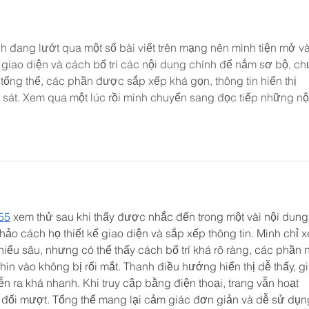
ình đang lướt qua một số bài viết trên mạng nên mình tiện mở v
giao diện và cách bố trí các nội dung chính để nắm sơ bộ, ch
tổng thể, các phần được sắp xếp khá gọn, thông tin hiển thị 
 sát. Xem qua một lúc rồi mình chuyển sang đọc tiếp những nộ
55
 xem thử sau khi thấy được nhắc đến trong một vài nội dung
ảo cách họ thiết kế giao diện và sắp xếp thông tin. Mình chỉ 
iểu sâu, nhưng có thể thấy cách bố trí khá rõ ràng, các phần n
ìn vào không bị rối mắt. Thanh điều hướng hiển thị dễ thấy, gi
 ra khá nhanh. Khi truy cập bằng điện thoại, trang vẫn hoạt 
 đối mượt. Tổng thể mang lại cảm giác đơn giản và dễ sử dụn