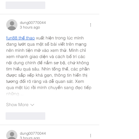
Like
Reply
dung00770044
3 hours ago
fun88 thể thao
 xuất hiện trong lúc mình 
đang lướt qua một số bài viết trên mạng 
nên mình tiện mở vào xem thử. Mình chỉ 
xem nhanh giao diện và cách bố trí các 
nội dung chính để nắm sơ bộ, chứ không 
tìm hiểu quá sâu. Nhìn tổng thể, các phần 
được sắp xếp khá gọn, thông tin hiển thị 
tương đối rõ ràng và dễ quan sát. Xem 
qua một lúc rồi mình chuyển sang đọc tiếp 
những…
Show More
Like
Reply
dung00770044
3 hours ago