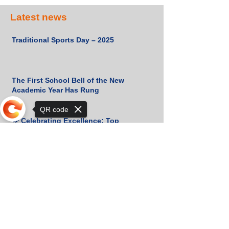
Latest news
Traditional Sports Day – 2025
The First School Bell of the New
Academic Year Has Rung
QR code
🌟 Celebrating Excellence: Top
Student of 2024!
Sorry, the checkout page does not
support sharing
🎉 Congratulations to Our 2024 Prince
& Princess! 👑✨
Cambridge Certificates Received!