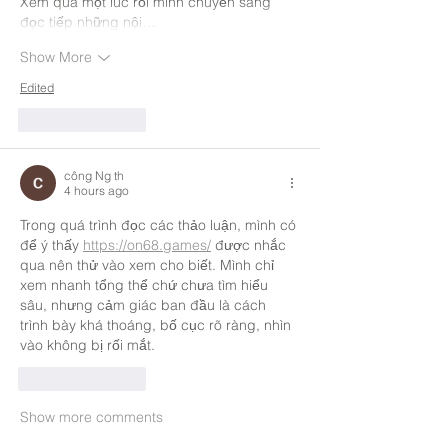
Xem qua một lúc rồi mình chuyển sang 
đọc tiếp những nội…
Show More
Edited
Like
Reply
công Ng th
4 hours ago
Trong quá trình đọc các thảo luận, mình có 
để ý thấy 
https://on68.games/
 được nhắc 
qua nên thử vào xem cho biết. Mình chỉ 
xem nhanh tổng thể chứ chưa tìm hiểu 
sâu, nhưng cảm giác ban đầu là cách 
trình bày khá thoáng, bố cục rõ ràng, nhìn 
vào không bị rối mắt.
Like
Reply
Show more comments