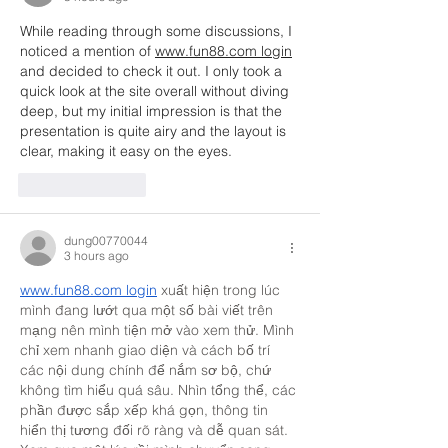
While reading through some discussions, I 
noticed a mention of 
www.fun88.com login
and decided to check it out. I only took a 
quick look at the site overall without diving 
deep, but my initial impression is that the 
presentation is quite airy and the layout is 
clear, making it easy on the eyes.
Like
Reply
dung00770044
3 hours ago
www.fun88.com
 login
 xuất hiện trong lúc 
mình đang lướt qua một số bài viết trên 
mạng nên mình tiện mở vào xem thử. Mình 
chỉ xem nhanh giao diện và cách bố trí 
các nội dung chính để nắm sơ bộ, chứ 
không tìm hiểu quá sâu. Nhìn tổng thể, các 
phần được sắp xếp khá gọn, thông tin 
hiển thị tương đối rõ ràng và dễ quan sát. 