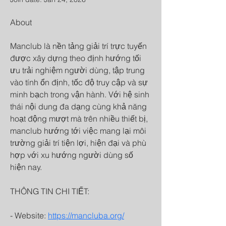
About
Manclub là nền tảng giải trí trực tuyến 
được xây dựng theo định hướng tối 
ưu trải nghiệm người dùng, tập trung 
vào tính ổn định, tốc độ truy cập và sự 
minh bạch trong vận hành. Với hệ sinh 
thái nội dung đa dạng cùng khả năng 
hoạt động mượt mà trên nhiều thiết bị, 
manclub hướng tới việc mang lại môi 
trường giải trí tiện lợi, hiện đại và phù 
hợp với xu hướng người dùng số 
hiện nay.
THÔNG TIN CHI TIẾT: 
- Website: 
https://mancluba.org/