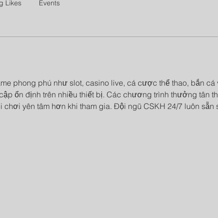
g Likes
Events
game phong phú như slot, casino live, cá cược thể thao, bắn cá 
cập ổn định trên nhiều thiết bị. Các chương trình thưởng tân th
 chơi yên tâm hơn khi tham gia. Đội ngũ CSKH 24/7 luôn sẵn sà