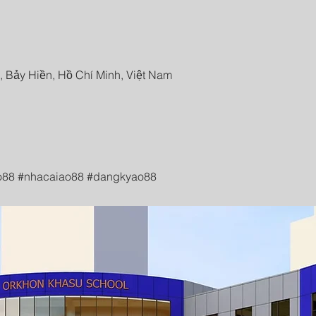
, Bảy Hiền, Hồ Chí Minh, Việt Nam
o88 #nhacaiao88 #dangkyao88