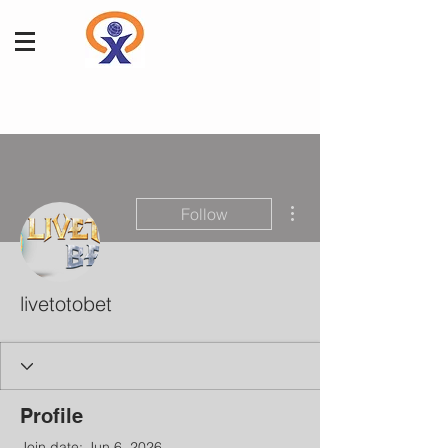
More actions
Follow
livetotobet
Profile
Join date: Jun 6, 2026