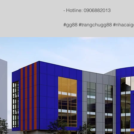
- Hotline: 0906882013
#gg88 #trangchugg88 #nhacaigg