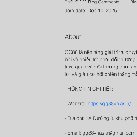
Profile
Blog Comments
Blo
Join date: Dec 10, 2025
About
GG88 là nền tảng giải trí trực t
bài và nhiều trò chơi đổi thưởn
trực quan và môi trường chơi an 
lợi và giàu cơ hội chiến thắng m
THÔNG TIN CHI TIẾT: 
- Website: 
https://gg88vn.asia/
- Địa chỉ: 2A Đường 8, khu phố 
- Email: gg88vnasia@gmail.com