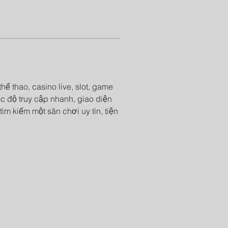
ể thao, casino live, slot, game 
 độ truy cập nhanh, giao diện 
m kiếm một sân chơi uy tín, tiện 