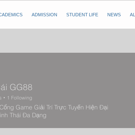
CADEMICS
ADMISSION
STUDENT LIFE
NEWS
A
ái GG88
s
1
Following
ổng Game Giải Trí Trực Tuyến Hiện Đại
inh Thái Đa Dạng