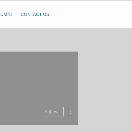
LUMNI
CONTACT US
More actions
Follow