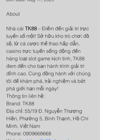
About
Nhà cái 
TK88
 – Điểm đến giải trí trực 
tuyến số một! Sở hữu kho trò chơi đồ 
sộ, từ cá cược thể thao hấp dẫn, 
casino trực tuyến sống động đến 
hàng loạt slot game kịch tính, TK88 
đem đến cho bạn hành trình giải trí 
đỉnh cao. Cùng đồng hành với chúng 
tôi để khám phá, trải nghiệm và bứt 
phá giới hạn mỗi ngày!
Thông tin liên hệ:
Brand: TK88
Địa chỉ: 55/19 Đ. Nguyễn Thượng 
Hiền, Phường 5, Bình Thạnh, Hồ Chí 
Minh, Việt Nam
Phone: 0909668668