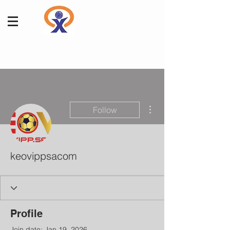
More actions
Follow
keovippsacom
Profile
Join date: Jan 19, 2026