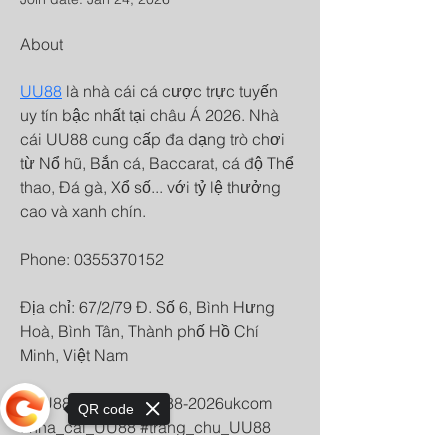
About
UU88
 là nhà cái cá cược trực tuyến 
uy tín bậc nhất tại châu Á 2026. Nhà 
cái UU88 cung cấp đa dạng trò chơi 
từ Nổ hũ, Bắn cá, Baccarat, cá độ Thể 
thao, Đá gà, Xổ số... với tỷ lệ thưởng 
cao và xanh chín.
Phone: 0355370152
Địa chỉ: 67/2/79 Đ. Số 6, Bình Hưng 
Hoà, Bình Tân, Thành phố Hồ Chí 
Minh, Việt Nam
#UU88 #UU_88 #uu88-2026ukcom 
QR code
#nha_cai_UU88 #trang_chu_UU88 