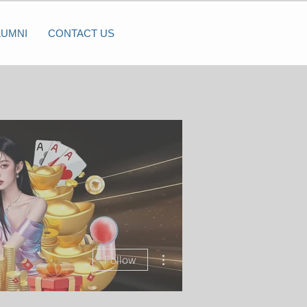
LUMNI
CONTACT US
More actions
Follow