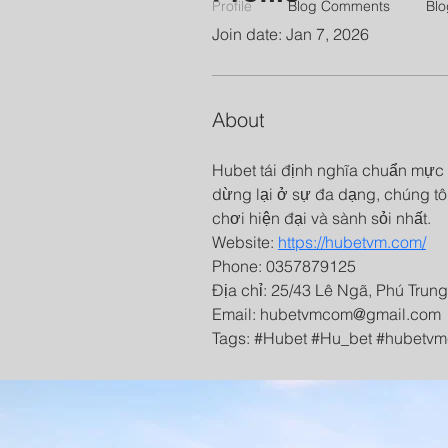
Profile
Blog Comments
Blo
Join date: Jan 7, 2026
About
Hubet tái định nghĩa chuẩn mực n
dừng lại ở sự đa dạng, chúng tô
chơi hiện đại và sành sỏi nhất.
Website: 
https://hubetvm.com/
Phone: 0357879125
Địa chỉ: 25/43 Lê Ngã, Phú Trun
Email: hubetvmcom@gmail.com
Tags: #Hubet #Hu_bet #hubetv