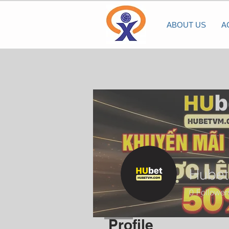
ABOUT US
A
Hubet
0
Follower
Profile