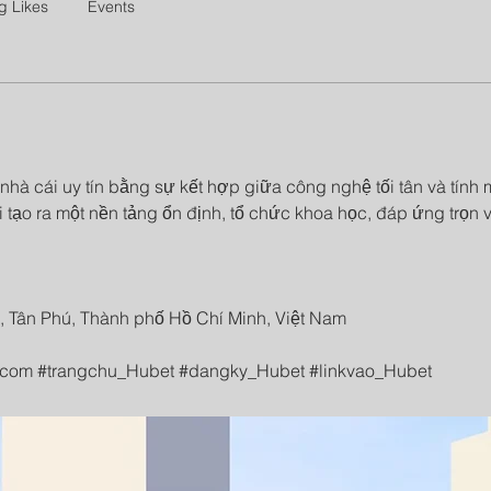
g Likes
Events
hà cái uy tín bằng sự kết hợp giữa công nghệ tối tân và tính 
i tạo ra một nền tảng ổn định, tổ chức khoa học, đáp ứng trọn
g, Tân Phú, Thành phố Hồ Chí Minh, Việt Nam
mcom #trangchu_Hubet #dangky_Hubet #linkvao_Hubet