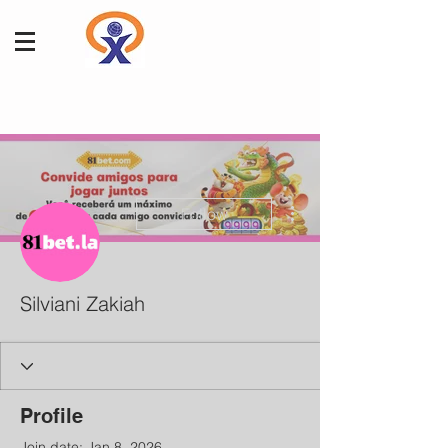
More actions
Follow
Silviani Zakiah
Profile
Join date: Jan 8, 2026