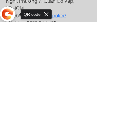
Nghi, Phường 7, Quận Gò Vấp, 
TP.HCM
QR code
- Website: 
https://tt88.poker/
- Hotline: 0938.314.425
Tag: #tt88poker #tt88 #nhacaitt88 
Sorry, the checkout page does not
#linkvaott88
support sharing
© Copyright 2025 by Orkhon KhaSu School
Privacy Notice