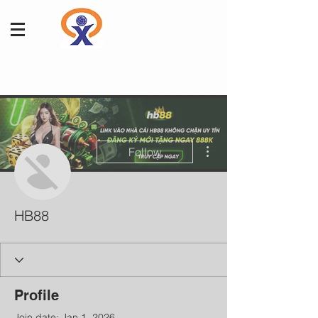
More actions
Follow
HB88
Profile
Join date: Jan 1, 2026