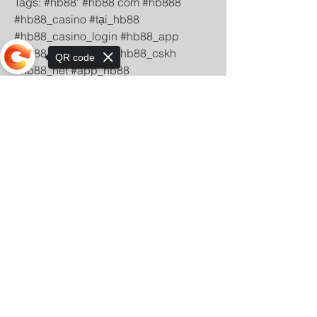
Tags: #hb88' #hb88 com #hb888 
#hb88_casino #tại_hb88 
#hb88_casino_login #hb88_app 
#hb88_đăng_nhập #hb88_cskh 
QR code
#hb88_nét #app_hb88 
#tải_hb88_com 
Sorry, the checkout page does not
#hb88_chăm_sóc_khách_hàng 
support sharing
#hb88_club #hb88_app